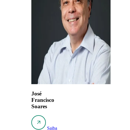
José
Francisco
Soares
Saiba