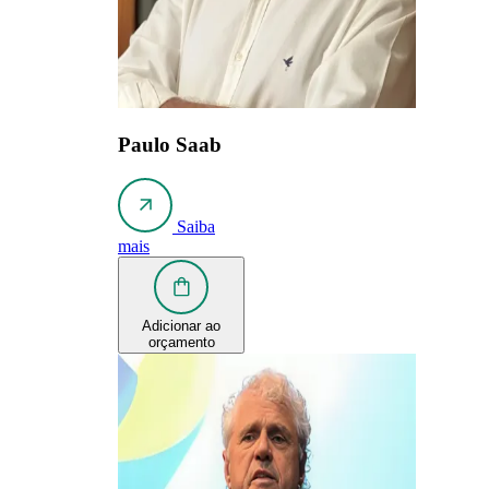
Paulo Saab
Saiba
mais
Adicionar ao
orçamento