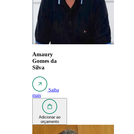
Amaury
Gomes da
Silva
Saiba
mais
Adicionar ao
orçamento