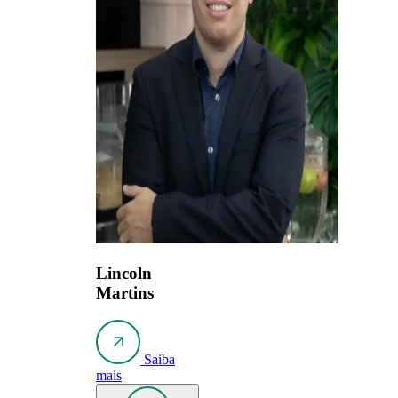
Lincoln
Martins
Saiba
mais