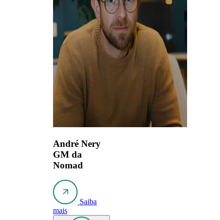
André Nery
GM da
Nomad
Saiba
mais