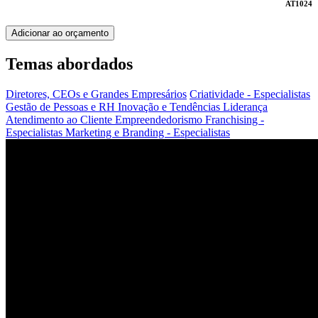
AT1024
Adicionar ao orçamento
Temas abordados
Diretores, CEOs e Grandes Empresários
Criatividade - Especialistas
Gestão de Pessoas e RH
Inovação e Tendências
Liderança
Atendimento ao Cliente
Empreendedorismo
Franchising -
Especialistas
Marketing e Branding - Especialistas