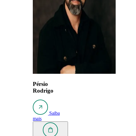
Pérsio
Rodrigo
Saiba
mais