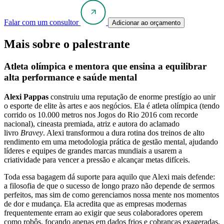
Falar com um consultor
Adicionar ao orçamento
Mais sobre o palestrante
Atleta olímpica e mentora que ensina a equilibrar
alta performance e saúde mental
Alexi Pappas
construiu uma reputação de enorme prestígio ao unir
o esporte de elite às artes e aos negócios. Ela é atleta olímpica (tendo
corrido os 10.000 metros nos Jogos do Rio 2016 com recorde
nacional), cineasta premiada, atriz e autora do aclamado
livro
Bravey
. Alexi transformou a dura rotina dos treinos de alto
rendimento em uma metodologia prática de gestão mental, ajudando
líderes e equipes de grandes marcas mundiais a usarem a
criatividade para vencer a pressão e alcançar metas difíceis.
Toda essa bagagem dá suporte para aquilo que Alexi mais defende:
a filosofia de que o sucesso de longo prazo não depende de sermos
perfeitos, mas sim de como gerenciamos nossa mente nos momentos
de dor e mudança. Ela acredita que as empresas modernas
frequentemente erram ao exigir que seus colaboradores operem
como robôs, focando apenas em dados frios e cobranças exageradas,