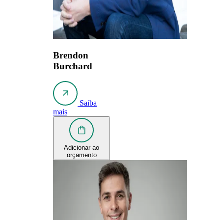
Brendon
Burchard
Saiba
mais
Adicionar ao
orçamento