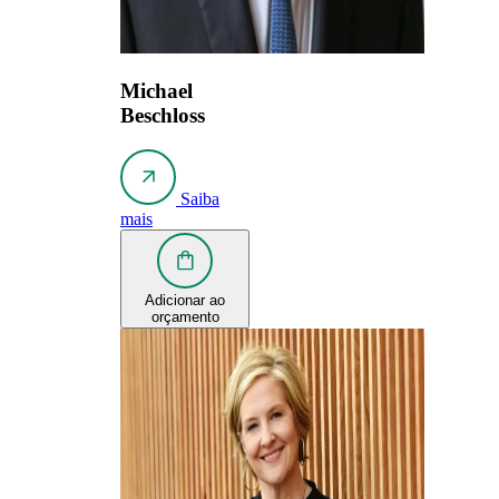
Michael
Beschloss
Saiba
mais
Adicionar ao
orçamento