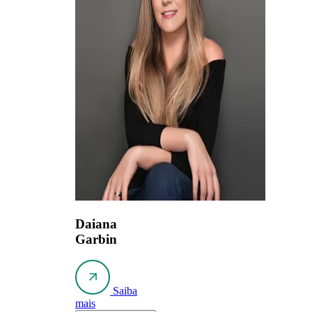
Daiana
Garbin
Saiba
mais