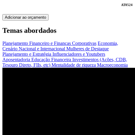
AT0524
Adicionar ao orçamento
Temas abordados
Planejamento Financeiro e Finanças Corporativas
Economia,
Cenário Nacional e Internacional
Mulheres de Destaque
Planejamento e Estratégia
Influenciadores e Youtubers
Aposentadoria
Educação Financeira
Investimentos (Ações, CDB,
Tesouro Direto, FIIs, etc)
Mentalidade de riqueza
Macroeconomia