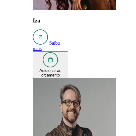
Iza
Saiba
mais
Adicionar ao
orçamento