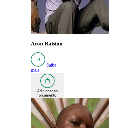
Aron Ralston
Saiba
mais
Adicionar ao
orçamento