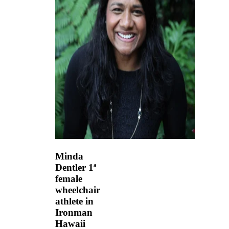
Minda
Dentler
1ª
female
wheelchair
athlete in
Ironman
Hawaii