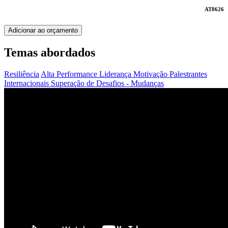
AT0626
Adicionar ao orçamento
Temas abordados
Resiliência
Alta Performance
Liderança
Motivação
Palestrantes
Internacionais
Superação de Desafios - Mudanças