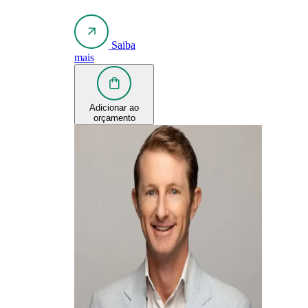
Saiba
mais
Adicionar ao
orçamento