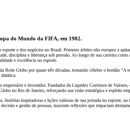
e Copa do Mundo da FIFA, em 1982.
o esporte e dos negócios no Brasil. Primeiro árbitro não europeu a ap
dade, disciplina e liderança sob pressão. Ao longo de sua carreira com
lidade e excelência no esporte.
da Rede Globo por quase três décadas, tornando célebre o bordão “A re
 didática.
como empresário e investidor. Fundador da Liquidez Corretora de Valore
Globo no Rio de Janeiro, reforçando sua visão estratégica e espírito em
as, histórias inspiradoras e lições valiosas de sua jornada no esporte,
 de decisão e gestão de pessoas, trazendo reflexões que impactam diretam