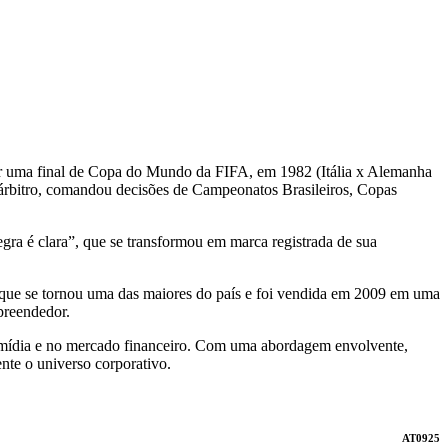
itar uma final de Copa do Mundo da FIFA, em 1982 (Itália x Alemanha
o árbitro, comandou decisões de Campeonatos Brasileiros, Copas
gra é clara”, que se transformou em marca registrada de sua
s, que se tornou uma das maiores do país e foi vendida em 2009 em uma
preendedor.
 na mídia e no mercado financeiro. Com uma abordagem envolvente,
ente o universo corporativo.
AT0925