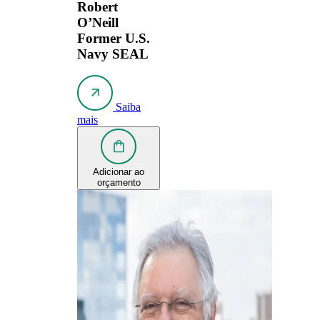
Robert
O’Neill
Former U.S.
Navy SEAL
Saiba
mais
Adicionar ao
orçamento