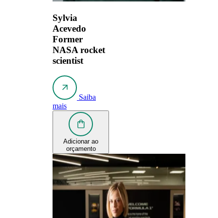
Sylvia
Acevedo
Former
NASA rocket
scientist
Saiba
mais
Adicionar ao
orçamento