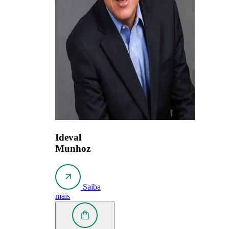
Ideval
Munhoz
Saiba
mais