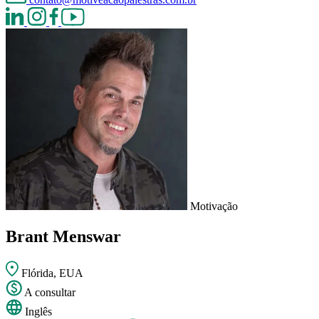
Motivação
Brant Menswar
Flórida, EUA
A consultar
Inglês