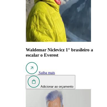
Waldemar Niclevicz
1° brasileiro a
escalar o Everest
Saiba mais
Adicionar ao orçamento