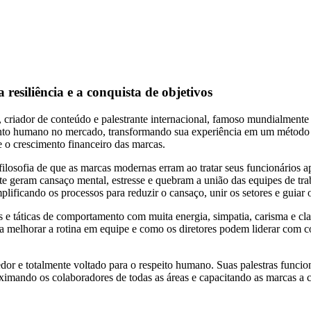
resiliência e a conquista de objetivos
, criador de conteúdo e palestrante internacional, famoso mundialmente
nto humano no mercado, transformando sua experiência em um método de
e o crescimento financeiro das marcas.
filosofia de que as marcas modernas erram ao tratar seus funcionários 
ante geram cansaço mental, estresse e quebram a união das equipes de tr
implificando os processos para reduzir o cansaço, unir os setores e guiar
s e táticas de comportamento com muita energia, simpatia, carisma e cla
a melhorar a rotina em equipe e como os diretores podem liderar com
lhedor e totalmente voltado para o respeito humano. Suas palestras fun
ximando os colaboradores de todas as áreas e capacitando as marcas a c