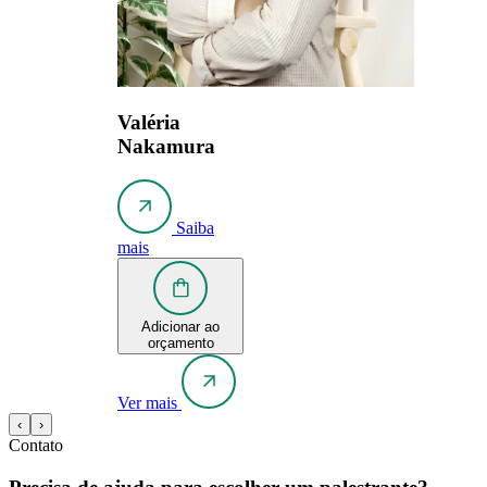
Valéria
Nakamura
Saiba
mais
Adicionar ao
orçamento
Ver mais
‹
›
Contato