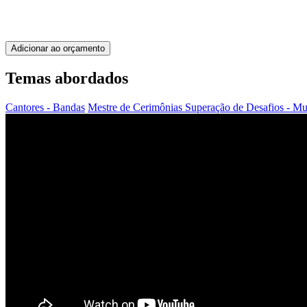
Adicionar ao orçamento
Temas abordados
Cantores - Bandas
Mestre de Cerimônias
Superação de Desafios - M