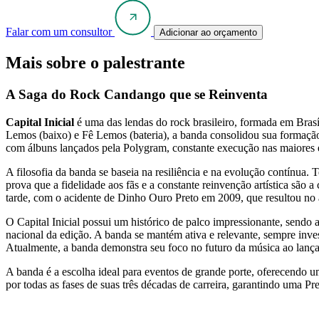
Falar com um consultor
Adicionar ao orçamento
Mais sobre o palestrante
A Saga do Rock Candango que se Reinventa
Capital Inicial
é uma das lendas do rock brasileiro, formada em Brasí
Lemos (baixo) e Fê Lemos (bateria), a banda consolidou sua formação
com álbuns lançados pela Polygram, constante execução nas maiores em
A filosofia da banda se baseia na resiliência e na evolução contínua.
prova que a fidelidade aos fãs e a constante reinvenção artística são 
tarde, com o acidente de Dinho Ouro Preto em 2009, que resultou n
O Capital Inicial possui um histórico de palco impressionante, send
nacional da edição. A banda se mantém ativa e relevante, sempre in
Atualmente, a banda demonstra seu foco no futuro da música ao lança
A banda é a escolha ideal para eventos de grande porte, oferecendo u
por todas as fases de suas três décadas de carreira, garantindo uma 