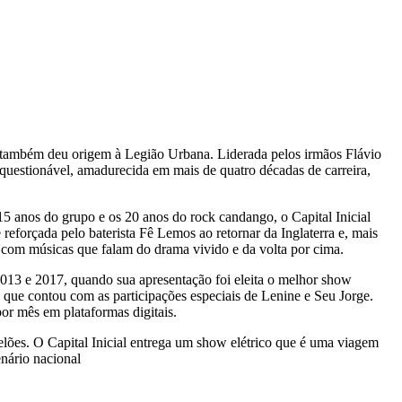
ue também deu origem à Legião Urbana. Liderada pelos irmãos Flávio
questionável, amadurecida em mais de quatro décadas de carreira,
 15 anos do grupo e os 20 anos do rock candango, o Capital Inicial
 reforçada pelo baterista Fê Lemos ao retornar da Inglaterra e, mais
, com músicas que falam do drama vivido e da volta por cima.
2013 e 2017, quando sua apresentação foi eleita o melhor show
ue contou com as participações especiais de Lenine e Seu Jorge.
or mês em plataformas digitais.
telões. O Capital Inicial entrega um show elétrico que é uma viagem
nário nacional