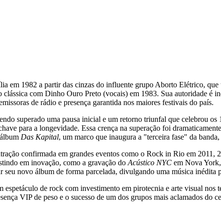
lia em 1982 a partir das cinzas do influente grupo Aborto Elétrico, q
 clássica com Dinho Ouro Preto (vocais) em 1983. Sua autoridade é in
issoras de rádio e presença garantida nos maiores festivais do país.
 Tendo superado uma pausa inicial e um retorno triunfal que celebrou os
a chave para a longevidade. Essa crença na superação foi dramaticamente
o álbum
Das Kapital
, um marco que inaugura a "terceira fase" da banda
o atração confirmada em grandes eventos como o Rock in Rio em 2011, 
vestindo em inovação, como a gravação do
Acústico NYC
em Nova York, q
r seu novo álbum de forma parcelada, divulgando uma música inédita p
m espetáculo de rock com investimento em pirotecnia e arte visual nos 
Presença VIP de peso e o sucesso de um dos grupos mais aclamados do ce