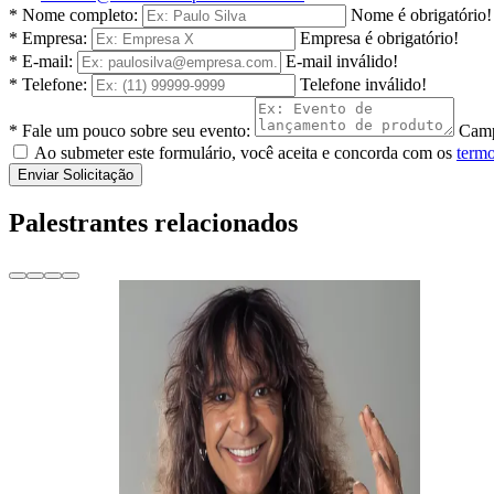
* Nome completo:
Nome é obrigatório!
* Empresa:
Empresa é obrigatório!
* E-mail:
E-mail inválido!
* Telefone:
Telefone inválido!
* Fale um pouco sobre seu evento:
Camp
Ao submeter este formulário, você aceita e concorda com os
termo
Enviar Solicitação
Palestrantes relacionados