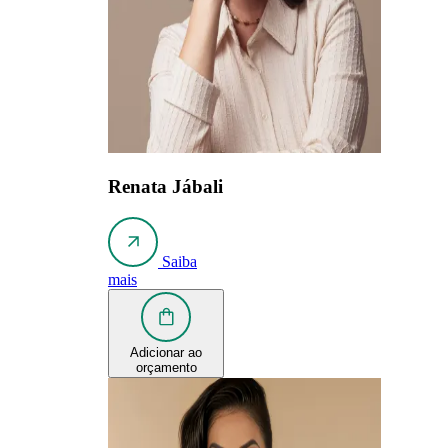
Renata Jábali
Saiba
mais
Adicionar ao
orçamento