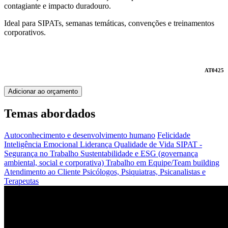
contagiante e impacto duradouro.
Ideal para SIPATs, semanas temáticas, convenções e treinamentos
corporativos.
AT0425
Adicionar ao orçamento
Temas abordados
Autoconhecimento e desenvolvimento humano
Felicidade
Inteligência Emocional
Liderança
Qualidade de Vida
SIPAT -
Segurança no Trabalho
Sustentabilidade e ESG (governança
ambiental, social e corporativa)
Trabalho em Equipe/Team building
Atendimento ao Cliente
Psicólogos, Psiquiatras, Psicanalistas e
Terapeutas