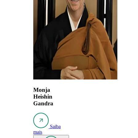
Monja
Heishin
Gandra
Saiba
mais