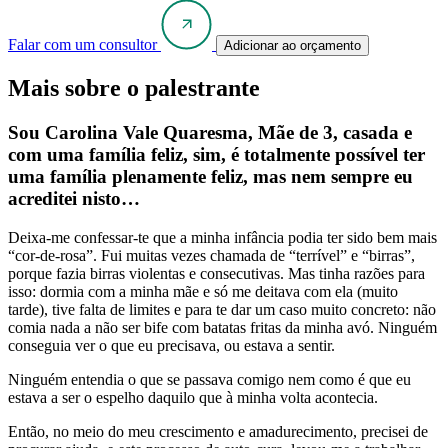
Falar com um consultor
Adicionar ao orçamento
Mais sobre o palestrante
Sou
Carolina Vale Quaresma
, Mãe de 3, casada e
com uma família feliz, sim, é totalmente possível ter
uma família plenamente feliz, mas nem sempre eu
acreditei nisto…
Deixa-me confessar-te que a minha infância podia ter sido bem mais
“cor-de-rosa”. Fui muitas vezes chamada de “terrível” e “birras”,
porque fazia birras violentas e consecutivas. Mas tinha razões para
isso: dormia com a minha mãe e só me deitava com ela (muito
tarde), tive falta de limites e para te dar um caso muito concreto: não
comia nada a não ser bife com batatas fritas da minha avó. Ninguém
conseguia ver o que eu precisava, ou estava a sentir.
Ninguém entendia o que se passava comigo nem como é que eu
estava a ser o espelho daquilo que à minha volta acontecia.
Então, no meio do meu crescimento e amadurecimento, precisei de