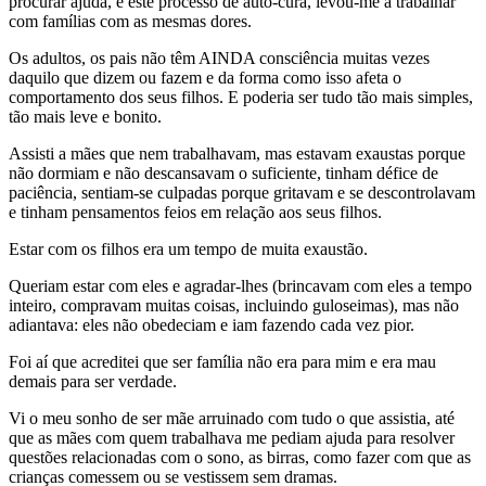
procurar ajuda, e este processo de auto-cura, levou-me a trabalhar
com famílias com as mesmas dores.
Os adultos, os pais não têm AINDA consciência muitas vezes
daquilo que dizem ou fazem e da forma como isso afeta o
comportamento dos seus filhos. E poderia ser tudo tão mais simples,
tão mais leve e bonito.
Assisti a mães que nem trabalhavam, mas estavam exaustas porque
não dormiam e não descansavam o suficiente, tinham défice de
paciência, sentiam-se culpadas porque gritavam e se descontrolavam
e tinham pensamentos feios em relação aos seus filhos.
Estar com os filhos era um tempo de muita exaustão.
Queriam estar com eles e agradar-lhes (brincavam com eles a tempo
inteiro, compravam muitas coisas, incluindo guloseimas), mas não
adiantava: eles não obedeciam e iam fazendo cada vez pior.
Foi aí que acreditei que ser família não era para mim e era mau
demais para ser verdade.
Vi o meu sonho de ser mãe arruinado com tudo o que assistia, até
que as mães com quem trabalhava me pediam ajuda para resolver
questões relacionadas com o sono, as birras, como fazer com que as
crianças comessem ou se vestissem sem dramas.