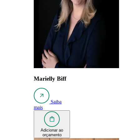
Marielly Biff
Saiba
mais
Adicionar ao
orçamento