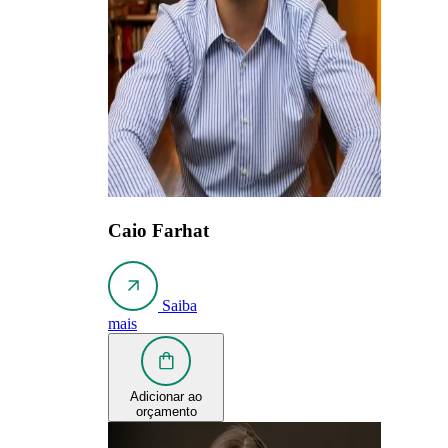
Caio Farhat
Saiba
mais
Adicionar ao
orçamento