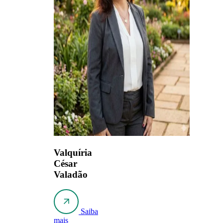
Valquíria
César
Valadão
Saiba
mais