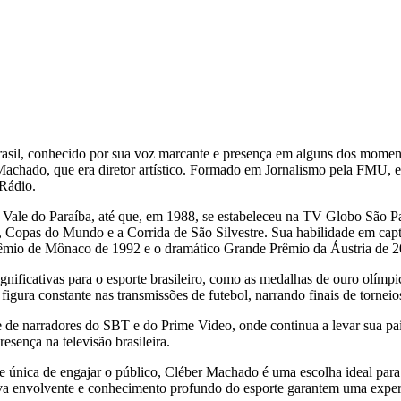
asil, conhecido por sua voz marcante e presença em alguns dos moment
Machado, que era diretor artístico. Formado em Jornalismo pela FMU, e
 Rádio.
Vale do Paraíba, até que, em 1988, se estabeleceu na TV Globo São P
, Copas do Mundo e a Corrida de São Silvestre. Sua habilidade em cap
rêmio de Mônaco de 1992 e o dramático Grande Prêmio da Áustria de 2
nificativas para o esporte brasileiro, como as medalhas de ouro olímpi
igura constante nas transmissões de futebol, narrando finais de tornei
de narradores do SBT e do Prime Video, onde continua a levar sua pa
sença na televisão brasileira.
e única de engajar o público, Cléber Machado é uma escolha ideal par
va envolvente e conhecimento profundo do esporte garantem uma experi