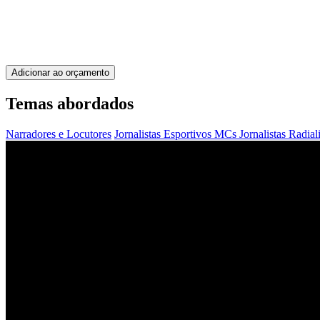
Adicionar ao orçamento
Temas abordados
Narradores e Locutores
Jornalistas Esportivos
MCs Jornalistas
Radiali