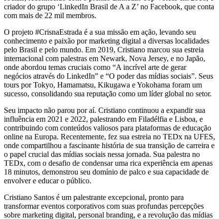
criador do grupo ‘LinkedIn Brasil de A a Z’ no Facebook, que conta
com mais de 22 mil membros.
O projeto #CrisnaEstrada é a sua missão em ação, levando seu
conhecimento e paixão por marketing digital a diversas localidades
pelo Brasil e pelo mundo. Em 2019, Cristiano marcou sua estreia
internacional com palestras em Newark, Nova Jersey, e no Japão,
onde abordou temas cruciais como “A incrível arte de gerar
negócios através do LinkedIn” e “O poder das mídias sociais”. Seus
tours por Tokyo, Hamamatsu, Kikugawa e Yokohama foram um
sucesso, consolidando sua reputação como um líder global no setor.
Seu impacto não parou por aí. Cristiano continuou a expandir sua
influência em 2021 e 2022, palestrando em Filadélfia e Lisboa, e
contribuindo com conteúdos valiosos para plataformas de educação
online na Europa. Recentemente, fez sua estreia no TEDx na UFES,
onde compartilhou a fascinante história de sua transição de carreira e
o papel crucial das mídias sociais nessa jornada. Sua palestra no
TEDx, com o desafio de condensar uma rica experiência em apenas
18 minutos, demonstrou seu domínio de palco e sua capacidade de
envolver e educar o público.
Cristiano Santos é um palestrante excepcional, pronto para
transformar eventos corporativos com suas profundas percepções
sobre marketing digital, personal branding, e a revolução das mídias