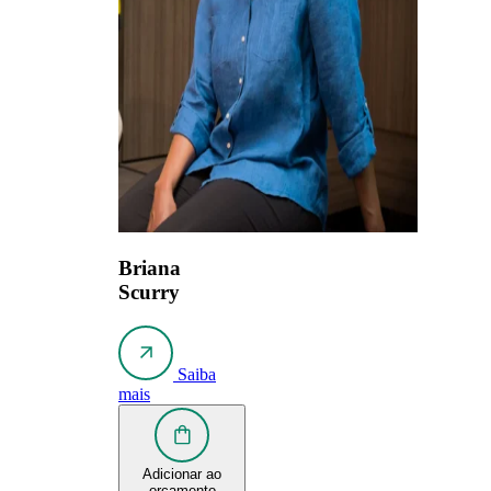
Briana
Scurry
Saiba
mais
Adicionar ao
orçamento