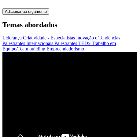
Adicionar ao orçamento
Temas abordados
Liderança
Criatividade - Especialistas
Inovação e Tendências
Palestrantes Internacionais
Palestrantes TEDx
Trabalho em
Equipe/Team building
Empreendedorismo