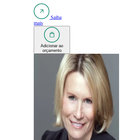
Saiba
mais
Adicionar ao
orçamento