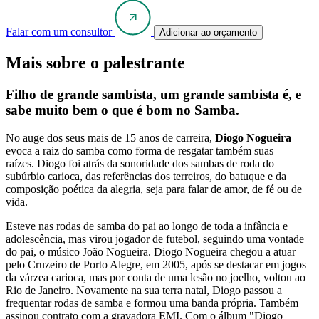
Falar com um consultor
Adicionar ao orçamento
Mais sobre o palestrante
Filho de grande sambista, um grande sambista é, e
sabe muito bem o que é bom no Samba.
No auge dos seus mais de 15 anos de carreira,
Diogo Nogueira
evoca a raiz do samba como forma de resgatar também suas
raízes. Diogo foi atrás da sonoridade dos sambas de roda do
subúrbio carioca, das referências dos terreiros, do batuque e da
composição poética da alegria, seja para falar de amor, de fé ou de
vida.
Esteve nas rodas de samba do pai ao longo de toda a infância e
adolescência, mas virou jogador de futebol, seguindo uma vontade
do pai, o músico João Nogueira. Diogo Nogueira chegou a atuar
pelo Cruzeiro de Porto Alegre, em 2005, após se destacar em jogos
da várzea carioca, mas por conta de uma lesão no joelho, voltou ao
Rio de Janeiro. Novamente na sua terra natal, Diogo passou a
frequentar rodas de samba e formou uma banda própria. Também
assinou contrato com a gravadora EMI. Com o álbum "Diogo