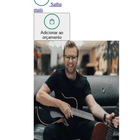
Saiba
mais
Adicionar ao
orçamento