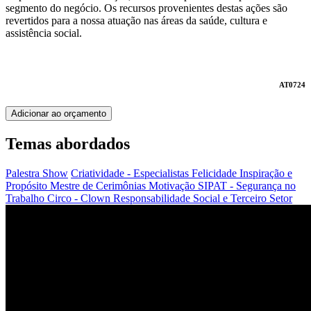
segmento do negócio. Os recursos provenientes destas ações são
revertidos para a nossa atuação nas áreas da saúde, cultura e
assistência social.
AT0724
Adicionar ao orçamento
Temas abordados
Palestra Show
Criatividade - Especialistas
Felicidade
Inspiração e
Propósito
Mestre de Cerimônias
Motivação
SIPAT - Segurança no
Trabalho
Circo - Clown
Responsabilidade Social e Terceiro Setor