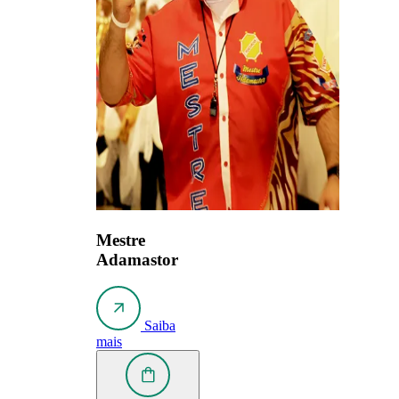
Mestre
Adamastor
Saiba
mais