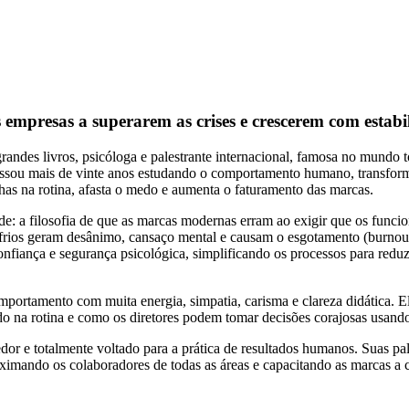
s empresas a superarem as crises e crescerem com estabi
randes livros, psicóloga e palestrante internacional, famosa no mundo 
 passou mais de vinte anos estudando o comportamento humano, transfo
lhas na rotina, afasta o medo e aumenta o faturamento das marcas.
: a filosofia de que as marcas modernas erram ao exigir que os funcio
sos frios geram desânimo, cansaço mental e causam o esgotamento (burnou
onfiança e segurança psicológica, simplificando os processos para reduzi
mportamento com muita energia, simpatia, carisma e clareza didática. 
 na rotina e como os diretores podem tomar decisões corajosas usando
lhedor e totalmente voltado para a prática de resultados humanos. Suas
ximando os colaboradores de todas as áreas e capacitando as marcas a c