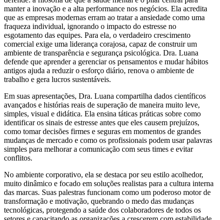
manter a inovação e a alta performance nos negócios. Ela acredita
que as empresas modernas erram ao tratar a ansiedade como uma
fraqueza individual, ignorando o impacto do estresse no
esgotamento das equipes. Para ela, o verdadeiro crescimento
comercial exige uma liderança corajosa, capaz de construir um
ambiente de transparência e segurança psicológica. Dra. Luana
defende que aprender a gerenciar os pensamentos e mudar hábitos
antigos ajuda a reduzir o esforço diário, renova o ambiente de
trabalho e gera lucros sustentáveis.
Em suas apresentações, Dra. Luana compartilha dados científicos
avançados e histórias reais de superação de maneira muito leve,
simples, visual e didática. Ela ensina táticas práticas sobre como
identificar os sinais de estresse antes que eles causem prejuízos,
como tomar decisões firmes e seguras em momentos de grandes
mudanças de mercado e como os profissionais podem usar palavras
simples para melhorar a comunicação com seus times e evitar
conflitos.
No ambiente corporativo, ela se destaca por seu estilo acolhedor,
muito dinâmico e focado em soluções realistas para a cultura interna
das marcas. Suas palestras funcionam como um poderoso motor de
transformação e motivação, quebrando o medo das mudanças
tecnológicas, protegendo a saúde dos colaboradores de todos os
setores e capacitando as organizações a crescerem com estabilidade,