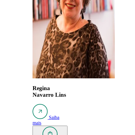
Regina
Navarro Lins
Saiba
mais