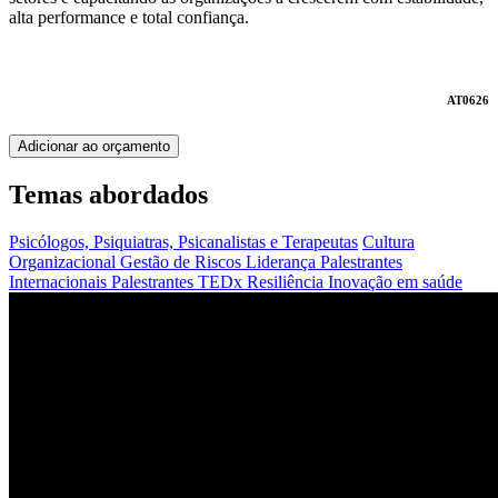
alta performance e total confiança.
AT0626
Adicionar ao orçamento
Temas abordados
Psicólogos, Psiquiatras, Psicanalistas e Terapeutas
Cultura
Organizacional
Gestão de Riscos
Liderança
Palestrantes
Internacionais
Palestrantes TEDx
Resiliência
Inovação em saúde