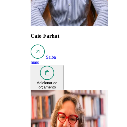
Caio Farhat
Saiba
mais
Adicionar ao
orçamento