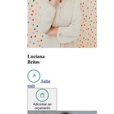
Luciana
Brites
Saiba
mais
Adicionar ao
orçamento