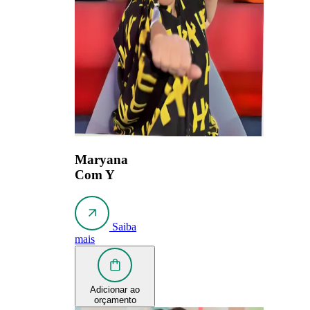
Maryana
Com Y
Saiba
mais
Adicionar ao
orçamento