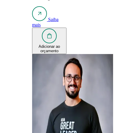
Saiba
mais
Adicionar ao
orçamento