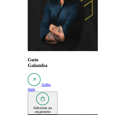
Guto
Galamba
Saiba
mais
Adicionar ao
orçamento