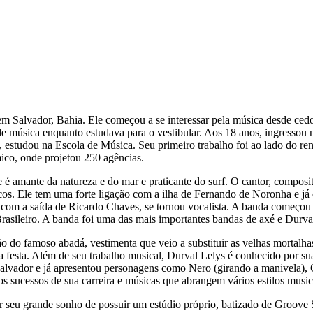
em Salvador, Bahia. Ele começou a se interessar pela música desde cedo
de música enquanto estudava para o vestibular. Aos 18 anos, ingressou
 estudou na Escola de Música. Seu primeiro trabalho foi ao lado do r
ico, onde projetou 250 agências.
 amante da natureza e do mar e praticante do surf. O cantor, composito
cos. Ele tem uma forte ligação com a ilha de Fernando de Noronha e já
a e, com a saída de Ricardo Chaves, se tornou vocalista. A banda começ
ileiro. A banda foi uma das mais importantes bandas de axé e Durval 
o do famoso abadá, vestimenta que veio a substituir as velhas mortalha
 festa. Além de seu trabalho musical, Durval Lelys é conhecido por sua
de Salvador e já apresentou personagens como Nero (girando a manivel
s sucessos de sua carreira e músicas que abrangem vários estilos music
r seu grande sonho de possuir um estúdio próprio, batizado de Groove 