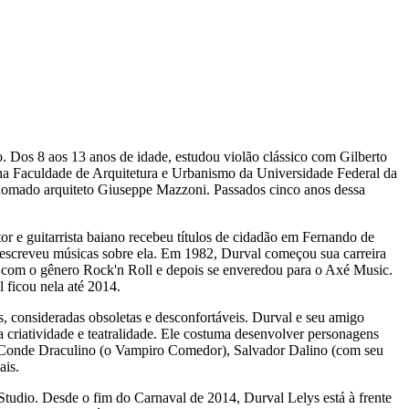
. Dos 8 aos 13 anos de idade, estudou violão clássico com Gilberto
 na Faculdade de Arquitetura e Urbanismo da Universidade Federal da
enomado arquiteto Giuseppe Mazzoni. Passados cinco anos dessa
r e guitarrista baiano recebeu títulos de cidadão em Fernando de
 escreveu músicas sobre ela. Em 1982, Durval começou sua carreira
ou com o gênero Rock'n Roll e depois se enveredou para o Axé Music.
ficou nela até 2014.
s, consideradas obsoletas e desconfortáveis. Durval e seu amigo
 criatividade e teatralidade. Ele costuma desenvolver personagens
a), Conde Draculino (o Vampiro Comedor), Salvador Dalino (com seu
ais.
Studio. Desde o fim do Carnaval de 2014, Durval Lelys está à frente