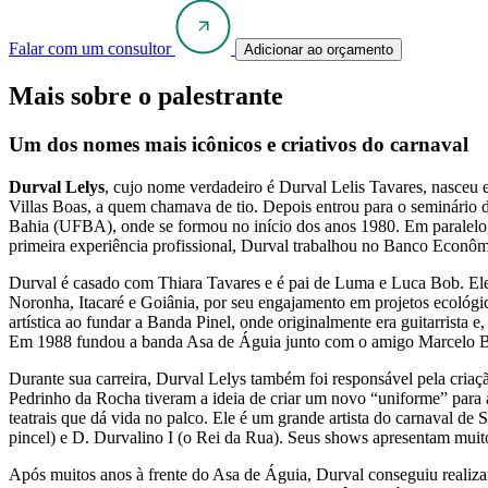
Falar com um consultor
Adicionar ao orçamento
Mais sobre o palestrante
Um dos nomes mais icônicos e criativos do carnaval
Durval Lelys
, cujo nome verdadeiro é Durval Lelis Tavares, nasceu 
Villas Boas, a quem chamava de tio. Depois entrou para o seminário 
Bahia (UFBA), onde se formou no início dos anos 1980. Em paralelo,
primeira experiência profissional, Durval trabalhou no Banco Econôm
Durval é casado com Thiara Tavares e é pai de Luma e Luca Bob. Ele é
Noronha, Itacaré e Goiânia, por seu engajamento em projetos ecológi
artística ao fundar a Banda Pinel, onde originalmente era guitarrist
Em 1988 fundou a banda Asa de Águia junto com o amigo Marcelo Bras
Durante sua carreira, Durval Lelys também foi responsável pela criaçã
Pedrinho da Rocha tiveram a ideia de criar um novo “uniforme” para a
teatrais que dá vida no palco. Ele é um grande artista do carnaval 
pincel) e D. Durvalino I (o Rei da Rua). Seus shows apresentam muito
Após muitos anos à frente do Asa de Águia, Durval conseguiu realiza