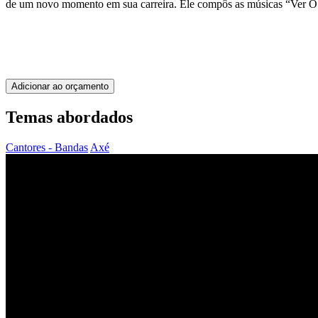
de um novo momento em sua carreira. Ele compôs as músicas “Ver O
Adicionar ao orçamento
Temas abordados
Cantores - Bandas
Axé