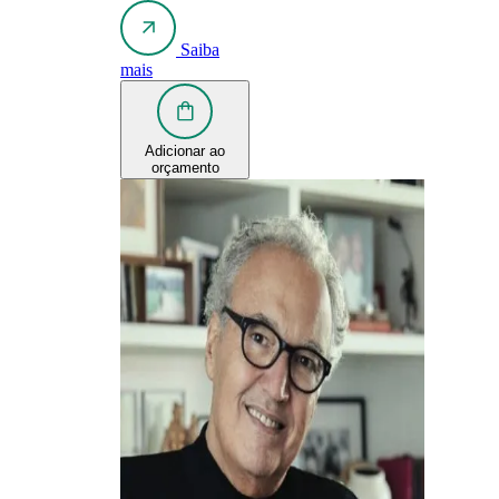
Saiba
mais
Adicionar ao
orçamento