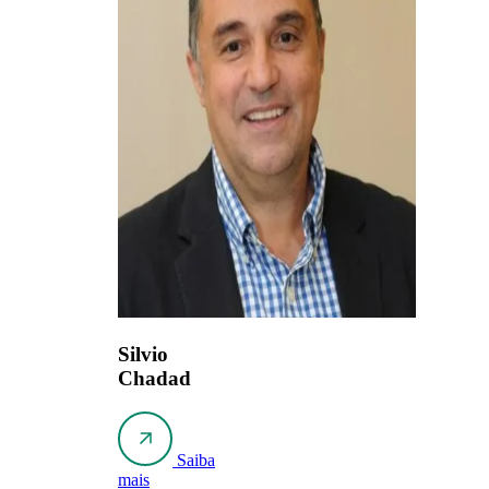
Silvio
Chadad
Saiba
mais