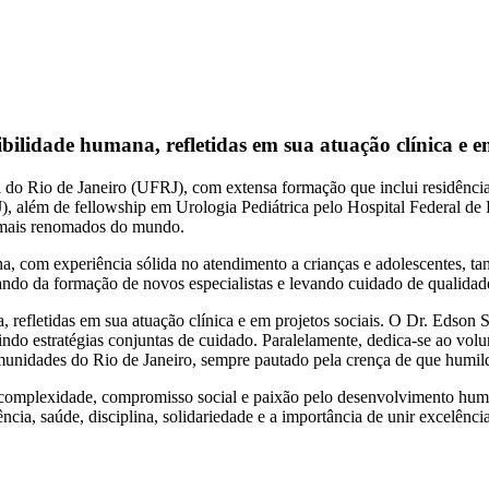
ibilidade humana, refletidas em sua atuação clínica e em
 do Rio de Janeiro (UFRJ), com extensa formação que inclui residência
J), além de fellowship em Urologia Pediátrica pelo Hospital Federal
s mais renomados do mundo.
 com experiência sólida no atendimento a crianças e adolescentes, ta
o da formação de novos especialistas e levando cuidado de qualidade
, refletidas em sua atuação clínica e em projetos sociais. O Dr. Edson S
do estratégias conjuntas de cuidado. Paralelamente, dedica-se ao volun
munidades do Rio de Janeiro, sempre pautado pela crença de que humil
ta complexidade, compromisso social e paixão pelo desenvolvimento huma
ncia, saúde, disciplina, solidariedade e a importância de unir excelênc