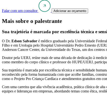
Falar com um consultor
Adicionar ao orçamento
Mais sobre o palestrante
Sua trajetória é marcada por excelência técnica e sens
O Dr.
Edson Salvador
é médico graduado pela Universidade Federal
Filho e em Urologia pelo Hospital Universitário Pedro Ernesto (UER
Anderson Cancer Center, da Universidade do Texas, um dos centro
Doutor pela UERJ, reúne mais de uma década de dedicação à medicina,
como membro do corpo clínico e professor do HUPE/UERJ, participand
Sua trajetória é marcada por excelência técnica e sensibilidade humana
reconhecido pela forma humanizada com que acolhe famílias, construin
como o Projeto Pro Criança Cardíaca e atendimentos gratuitos em co
Com uma carreira que alia vivência acadêmica, prática clínica de al
equipes e lideranças em empresas, abordando temas como ética, resiliê