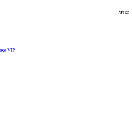
AT0125
ença VIP