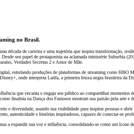
eaming no Brasil.
 década de carreira e uma trajetória que inspira transformação, resili
. Desde seu papel de protagonista na aclamada minissérie Suburbia (2
Paraíso, Verdades Secretas 2 e Amor de Mãe.
digital, estrelando produções de plataformas de streaming como HBO M
ey+, onde interpreta Latifa, a primeira bruxa negra brasileira da Di
nfluência que encanta e engaja seu público ao compartilhar momentos de
a como finalista na Dança dos Famosos mostram sua paixão pela arte e de
 e diversidade, usando sua visibilidade para inspirar pessoas e abrir
nto, autenticidade e histórias inspiradoras, capazes de conectar-se p
ua a expandir sua voz e influência, consolidando-se como um ícone de ta