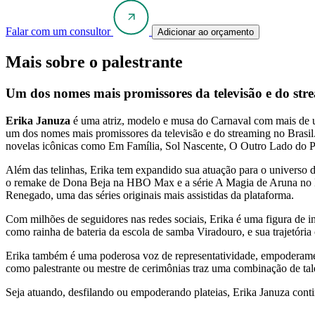
Falar com um consultor
Adicionar ao orçamento
Mais sobre o palestrante
Um dos nomes mais promissores da televisão e do str
Erika Januza
é uma atriz, modelo e musa do Carnaval com mais de uma
um dos nomes mais promissores da televisão e do streaming no Brasil
novelas icônicas como Em Família, Sol Nascente, O Outro Lado do 
Além das telinhas, Erika tem expandido sua atuação para o universo 
o remake de Dona Beja na HBO Max e a série A Magia de Aruna no Disn
Renegado, uma das séries originais mais assistidas da plataforma.
Com milhões de seguidores nas redes sociais, Erika é uma figura de i
como rainha de bateria da escola de samba Viradouro, e sua trajetóri
Erika também é uma poderosa voz de representatividade, empoderamento
como palestrante ou mestre de cerimônias traz uma combinação de tale
Seja atuando, desfilando ou empoderando plateias, Erika Januza contin