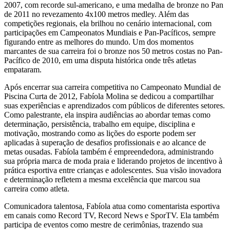
2007, com recorde sul-americano, e uma medalha de bronze no Pan
de 2011 no revezamento 4x100 metros medley. Além das
competições regionais, ela brilhou no cenário internacional, com
participações em Campeonatos Mundiais e Pan-Pacíficos, sempre
figurando entre as melhores do mundo. Um dos momentos
marcantes de sua carreira foi o bronze nos 50 metros costas no Pan-
Pacífico de 2010, em uma disputa histórica onde três atletas
empataram.
Após encerrar sua carreira competitiva no Campeonato Mundial de
Piscina Curta de 2012, Fabíola Molina se dedicou a compartilhar
suas experiências e aprendizados com públicos de diferentes setores.
Como palestrante, ela inspira audiências ao abordar temas como
determinação, persistência, trabalho em equipe, disciplina e
motivação, mostrando como as lições do esporte podem ser
aplicadas à superação de desafios profissionais e ao alcance de
metas ousadas. Fabíola também é empreendedora, administrando
sua própria marca de moda praia e liderando projetos de incentivo à
prática esportiva entre crianças e adolescentes. Sua visão inovadora
e determinação refletem a mesma excelência que marcou sua
carreira como atleta.
Comunicadora talentosa, Fabíola atua como comentarista esportiva
em canais como Record TV, Record News e SporTV. Ela também
participa de eventos como mestre de cerimônias, trazendo sua