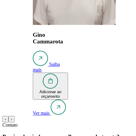
Gino
Cammarota
Saiba
mais
Adicionar ao
orçamento
Ver mais
‹
›
Contato