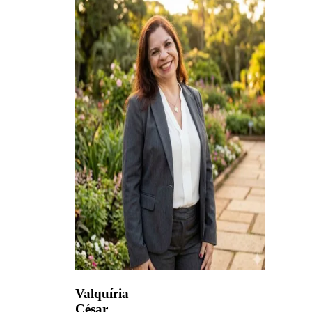
Valquíria
César