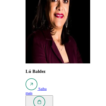
Lú Baldez
Saiba
mais