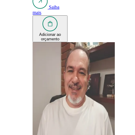
Saiba
mais
Adicionar ao
orçamento