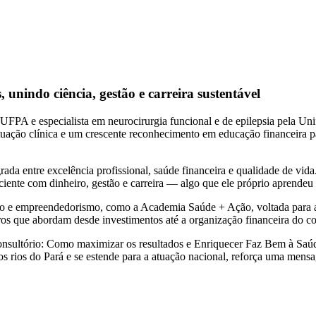
 unindo ciência, gestão e carreira sustentável
UFPA e especialista em neurocirurgia funcional e de epilepsia pela Uni
atuação clínica e um crescente reconhecimento em educação financeira par
rada entre excelência profissional, saúde financeira e qualidade de vi
ente com dinheiro, gestão e carreira — algo que ele próprio aprendeu n
ão e empreendedorismo, como a Academia Saúde + Ação, voltada para apo
ros que abordam desde investimentos até a organização financeira do co
onsultório: Como maximizar os resultados e Enriquecer Faz Bem à Saúd
 rios do Pará e se estende para a atuação nacional, reforça uma mensag