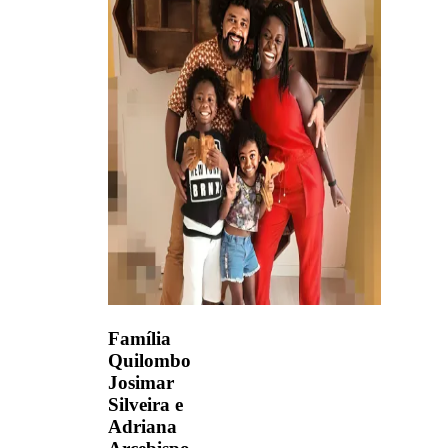
Família
Quilombo
Josimar
Silveira e
Adriana