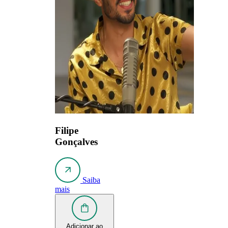
Filipe
Gonçalves
Saiba
mais
Adicionar ao