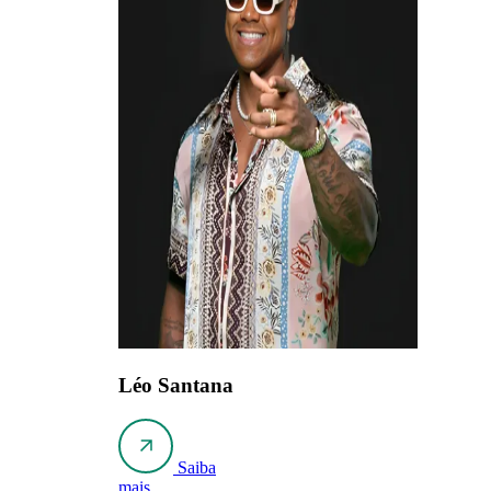
Léo Santana
Saiba
mais