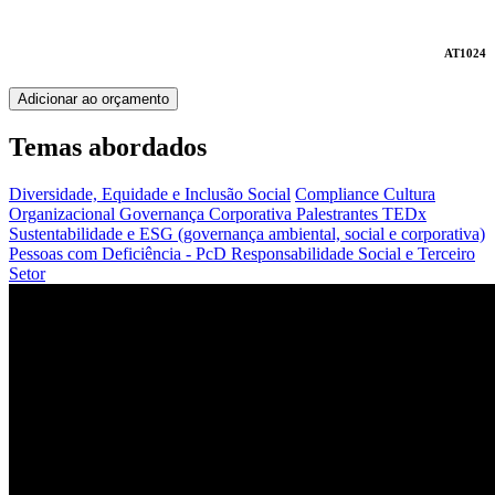
AT1024
Adicionar ao orçamento
Temas abordados
Diversidade, Equidade e Inclusão Social
Compliance
Cultura
Organizacional
Governança Corporativa
Palestrantes TEDx
Sustentabilidade e ESG (governança ambiental, social e corporativa)
Pessoas com Deficiência - PcD
Responsabilidade Social e Terceiro
Setor