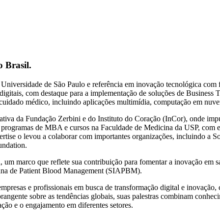
Brasil.
Universidade de São Paulo e referência em inovação tecnológica com foc
digitais, com destaque para a implementação de soluções de Business T
uidado médico, incluindo aplicações multimídia, computação em nuvem e
iva da Fundação Zerbini e do Instituto do Coração (InCor), onde impul
s programas de MBA e cursos na Faculdade de Medicina da USP, com 
ertise o levou a colaborar com importantes organizações, incluindo a 
undation.
m marco que reflete sua contribuição para fomentar a inovação em saú
cana de Patient Blood Management (SIAPBM).
presas e profissionais em busca de transformação digital e inovação, co
rangente sobre as tendências globais, suas palestras combinam conhecim
ação e o engajamento em diferentes setores.