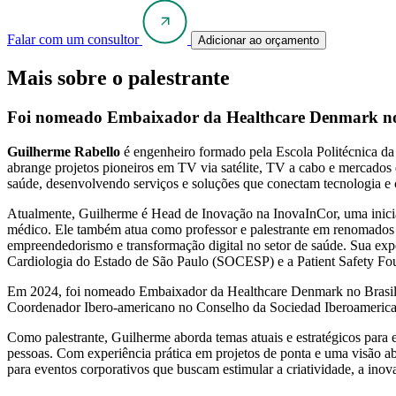
Falar com um consultor
Adicionar ao orçamento
Mais sobre o palestrante
Foi nomeado Embaixador da Healthcare Denmark no 
Guilherme Rabello
é engenheiro formado pela Escola Politécnica da 
abrange projetos pioneiros em TV via satélite, TV a cabo e mercados 
saúde, desenvolvendo serviços e soluções que conectam tecnologia e c
Atualmente, Guilherme é Head de Inovação na InovaInCor, uma iniciat
médico. Ele também atua como professor e palestrante em renomado
empreendedorismo e transformação digital no setor de saúde. Sua exp
Cardiologia do Estado de São Paulo (SOCESP) e a Patient Safety Fo
Em 2024, foi nomeado Embaixador da Healthcare Denmark no Brasil, u
Coordenador Ibero-americano no Conselho da Sociedad Iberoameri
Como palestrante, Guilherme aborda temas atuais e estratégicos para em
pessoas. Com experiência prática em projetos de ponta e uma visão ab
para eventos corporativos que buscam estimular a criatividade, a inov