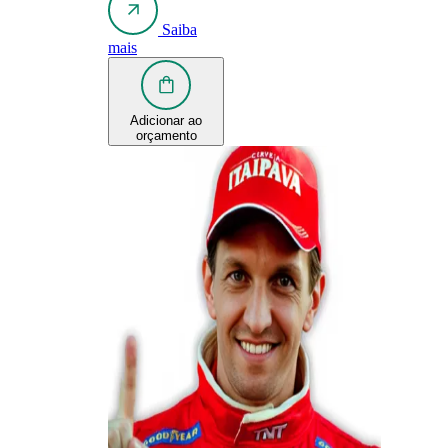
Saiba
mais
Adicionar ao
orçamento