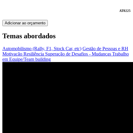
AT0225
Adicionar ao orçamento
Temas abordados
Automobilismo (Rally, F1, Stock Car, etc)
Gestão de Pessoas e RH
Motivação
Resiliência
Superação de Desafios - Mudanças
Trabalho
em Equipe/Team building