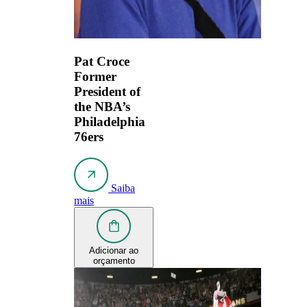
Pat Croce
Former
President of
the NBA’s
Philadelphia
76ers
Saiba
mais
Adicionar ao
orçamento