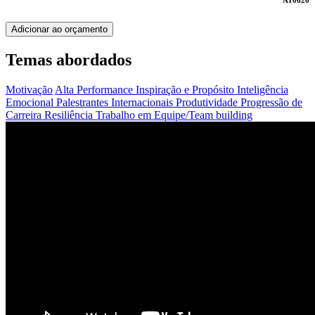
AT0626
Adicionar ao orçamento
Temas abordados
Motivação
Alta Performance
Inspiração e Propósito
Inteligência
Emocional
Palestrantes Internacionais
Produtividade
Progressão de
Carreira
Resiliência
Trabalho em Equipe/Team building