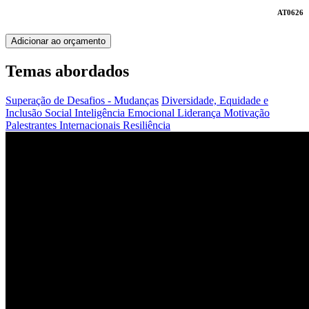
AT0626
Adicionar ao orçamento
Temas abordados
Superação de Desafios - Mudanças
Diversidade, Equidade e
Inclusão Social
Inteligência Emocional
Liderança
Motivação
Palestrantes Internacionais
Resiliência