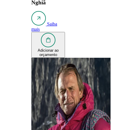
Nghiã
Saiba
mais
Adicionar ao
orçamento