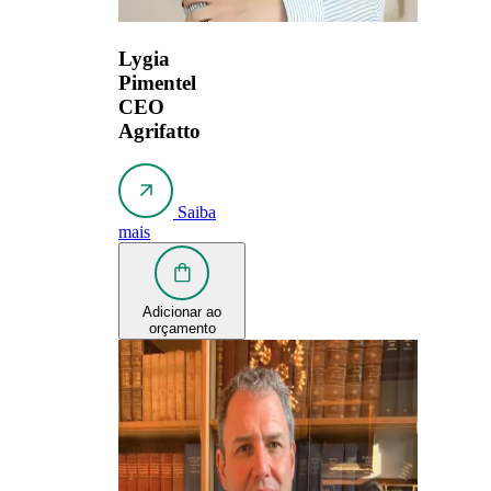
Lygia
Pimentel
CEO
Agrifatto
Saiba
mais
Adicionar ao
orçamento