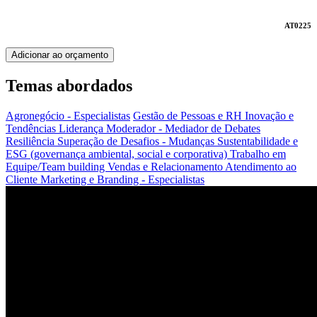
AT0225
Adicionar ao orçamento
Temas abordados
Agronegócio - Especialistas
Gestão de Pessoas e RH
Inovação e
Tendências
Liderança
Moderador - Mediador de Debates
Resiliência
Superação de Desafios - Mudanças
Sustentabilidade e
ESG (governança ambiental, social e corporativa)
Trabalho em
Equipe/Team building
Vendas e Relacionamento
Atendimento ao
Cliente
Marketing e Branding - Especialistas