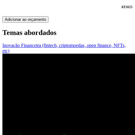
AT1025
Adicionar ao orçamento
Temas abordados
Inovação Financeira (fintech, criptomoedas, open finance, NFTs,
etc)