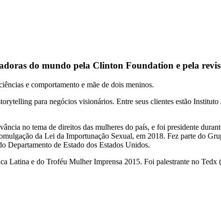
piradoras do mundo pela Clinton Foundation e pela rev
rociências e comportamento e mãe de dois meninos.
storytelling para negócios visionários. Entre seus clientes estão Instit
ncia no tema de direitos das mulheres do país, e foi presidente duran
a promulgação da Lei da Importunação Sexual, em 2018. Fez parte do G
 do Departamento de Estado dos Estados Unidos.
rica Latina e do Troféu Mulher Imprensa 2015. Foi palestrante no Tedx