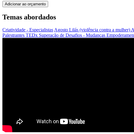
Adicionar ao orçamento
Temas abordados
Criatividade - Especialistas
Agosto Lilás (violência contra a mulher)
A
Palestrantes TEDx
Superação de Desafios - Mudanças
Empoderamento