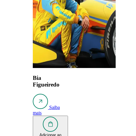
Bia
Figueiredo
Saiba
mais
Adicionar ao