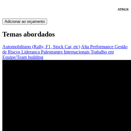
AT0626
Adicionar ao orçamento
Temas abordados
Automobilismo (Rally, F1, Stock Car, etc)
Alta Performance
Gestão
de Riscos
Liderança
Palestrantes Internacionais
Trabalho em
Equipe/Team building