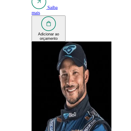
Saiba
mais
Adicionar ao
orçamento