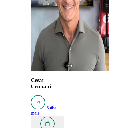
Cesar
Urnhani
Saiba
mais