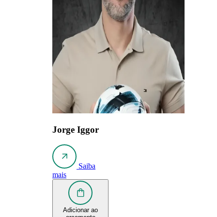
Jorge Iggor
Saiba
mais
Adicionar ao