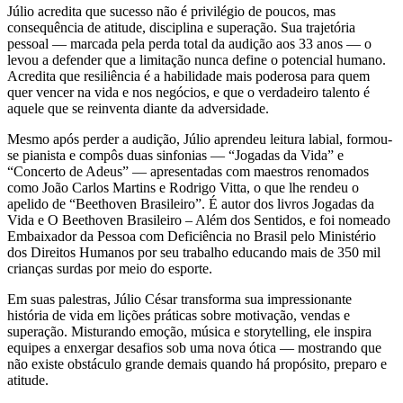
Júlio acredita que sucesso não é privilégio de poucos, mas
consequência de atitude, disciplina e superação. Sua trajetória
pessoal — marcada pela perda total da audição aos 33 anos — o
levou a defender que a limitação nunca define o potencial humano.
Acredita que resiliência é a habilidade mais poderosa para quem
quer vencer na vida e nos negócios, e que o verdadeiro talento é
aquele que se reinventa diante da adversidade.
Mesmo após perder a audição, Júlio aprendeu leitura labial, formou-
se pianista e compôs duas sinfonias — “Jogadas da Vida” e
“Concerto de Adeus” — apresentadas com maestros renomados
como João Carlos Martins e Rodrigo Vitta, o que lhe rendeu o
apelido de “Beethoven Brasileiro”. É autor dos livros Jogadas da
Vida e O Beethoven Brasileiro – Além dos Sentidos, e foi nomeado
Embaixador da Pessoa com Deficiência no Brasil pelo Ministério
dos Direitos Humanos por seu trabalho educando mais de 350 mil
crianças surdas por meio do esporte.
Em suas palestras, Júlio César transforma sua impressionante
história de vida em lições práticas sobre motivação, vendas e
superação. Misturando emoção, música e storytelling, ele inspira
equipes a enxergar desafios sob uma nova ótica — mostrando que
não existe obstáculo grande demais quando há propósito, preparo e
atitude.