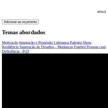
AT1125
Adicionar ao orçamento
Temas abordados
Motivação
Inspiração e Propósito
Liderança
Palestra Show
Resiliência
Superação de Desafios - Mudanças
Futebol
Pessoas com
Deficiência - PcD