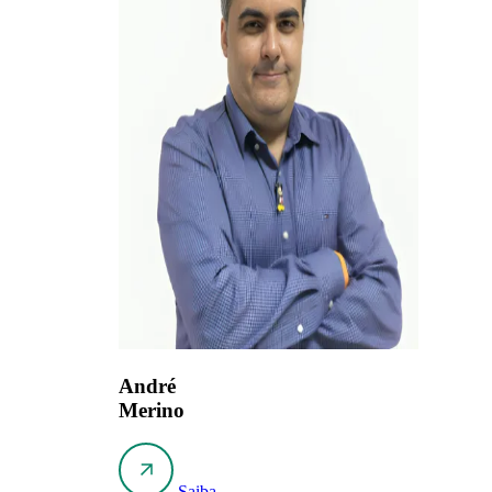
André
Merino
Saiba