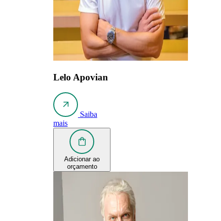
Lelo Apovian
Saiba
mais
Adicionar ao
orçamento