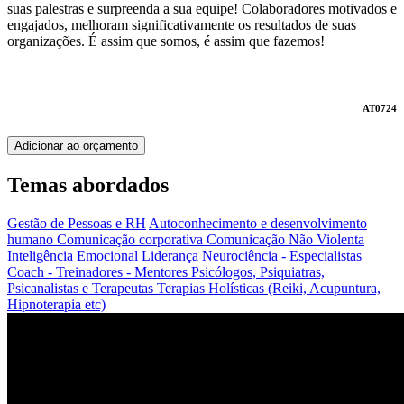
suas palestras e surpreenda a sua equipe! Colaboradores motivados e
engajados, melhoram significativamente os resultados de suas
organizações. É assim que somos, é assim que fazemos!
AT0724
Adicionar ao orçamento
Temas abordados
Gestão de Pessoas e RH
Autoconhecimento e desenvolvimento
humano
Comunicação corporativa
Comunicação Não Violenta
Inteligência Emocional
Liderança
Neurociência - Especialistas
Coach - Treinadores - Mentores
Psicólogos, Psiquiatras,
Psicanalistas e Terapeutas
Terapias Holísticas (Reiki, Acupuntura,
Hipnoterapia etc)