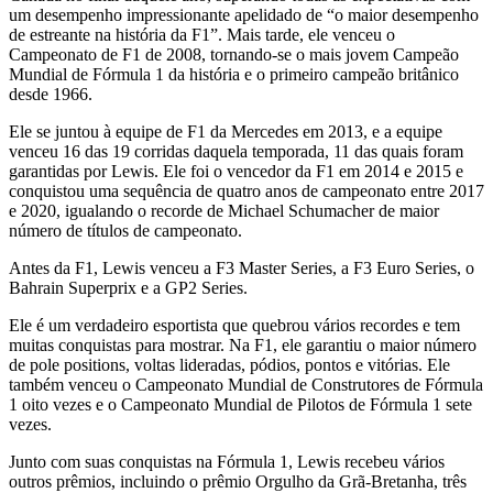
um desempenho impressionante apelidado de “o maior desempenho
de estreante na história da F1”. Mais tarde, ele venceu o
Campeonato de F1 de 2008, tornando-se o mais jovem Campeão
Mundial de Fórmula 1 da história e o primeiro campeão britânico
desde 1966.
Ele se juntou à equipe de F1 da Mercedes em 2013, e a equipe
venceu 16 das 19 corridas daquela temporada, 11 das quais foram
garantidas por Lewis. Ele foi o vencedor da F1 em 2014 e 2015 e
conquistou uma sequência de quatro anos de campeonato entre 2017
e 2020, igualando o recorde de Michael Schumacher de maior
número de títulos de campeonato.
Antes da F1, Lewis venceu a F3 Master Series, a F3 Euro Series, o
Bahrain Superprix e a GP2 Series.
Ele é um verdadeiro esportista que quebrou vários recordes e tem
muitas conquistas para mostrar. Na F1, ele garantiu o maior número
de pole positions, voltas lideradas, pódios, pontos e vitórias. Ele
também venceu o Campeonato Mundial de Construtores de Fórmula
1 oito vezes e o Campeonato Mundial de Pilotos de Fórmula 1 sete
vezes.
Junto com suas conquistas na Fórmula 1, Lewis recebeu vários
outros prêmios, incluindo o prêmio Orgulho da Grã-Bretanha, três