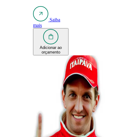
Saiba
mais
Adicionar ao
orçamento