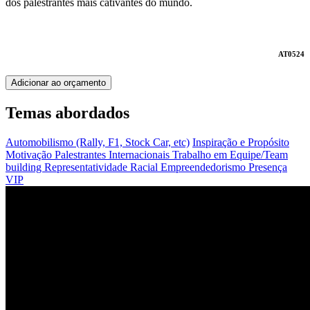
dos palestrantes mais cativantes do mundo.
AT0524
Adicionar ao orçamento
Temas abordados
Automobilismo (Rally, F1, Stock Car, etc)
Inspiração e Propósito
Motivação
Palestrantes Internacionais
Trabalho em Equipe/Team
building
Representatividade Racial
Empreendedorismo
Presença
VIP