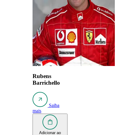
Rubens
Barrichello
Saiba
mais
Adicionar ao