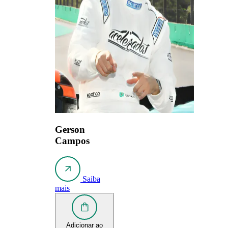
Gerson
Campos
Saiba
mais
Adicionar ao