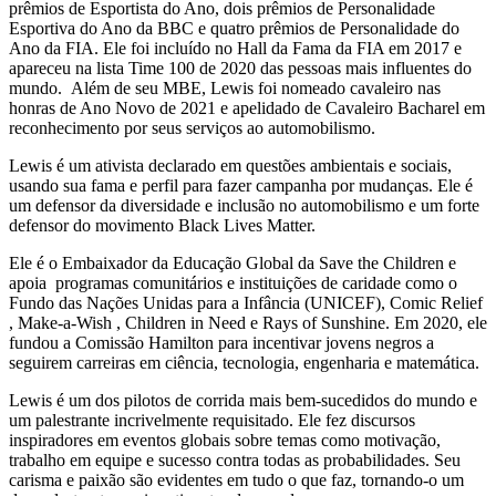
prêmios de Esportista do Ano, dois prêmios de Personalidade
Esportiva do Ano da BBC e quatro prêmios de Personalidade do
Ano da FIA. Ele foi incluído no Hall da Fama da FIA em 2017 e
apareceu na lista Time 100 de 2020 das pessoas mais influentes do
mundo. Além de seu MBE, Lewis foi nomeado cavaleiro nas
honras de Ano Novo de 2021 e apelidado de Cavaleiro Bacharel em
reconhecimento por seus serviços ao automobilismo.
Lewis é um ativista declarado em questões ambientais e sociais,
usando sua fama e perfil para fazer campanha por mudanças. Ele é
um defensor da diversidade e inclusão no automobilismo e um forte
defensor do movimento Black Lives Matter.
Ele é o Embaixador da Educação Global da Save the Children e
apoia programas comunitários e instituições de caridade como o
Fundo das Nações Unidas para a Infância (UNICEF), Comic Relief
, Make-a-Wish , Children in Need e Rays of Sunshine. Em 2020, ele
fundou a Comissão Hamilton para incentivar jovens negros a
seguirem carreiras em ciência, tecnologia, engenharia e matemática.
Lewis é um dos pilotos de corrida mais bem-sucedidos do mundo e
um palestrante incrivelmente requisitado. Ele fez discursos
inspiradores em eventos globais sobre temas como motivação,
trabalho em equipe e sucesso contra todas as probabilidades. Seu
carisma e paixão são evidentes em tudo o que faz, tornando-o um