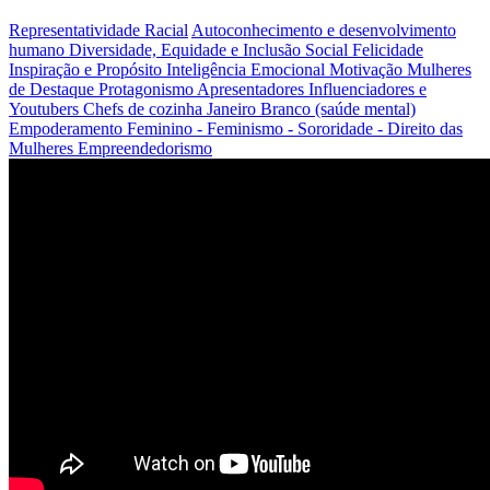
Representatividade Racial
Autoconhecimento e desenvolvimento
humano
Diversidade, Equidade e Inclusão Social
Felicidade
Inspiração e Propósito
Inteligência Emocional
Motivação
Mulheres
de Destaque
Protagonismo
Apresentadores
Influenciadores e
Youtubers
Chefs de cozinha
Janeiro Branco (saúde mental)
Empoderamento Feminino - Feminismo - Sororidade - Direito das
Mulheres
Empreendedorismo